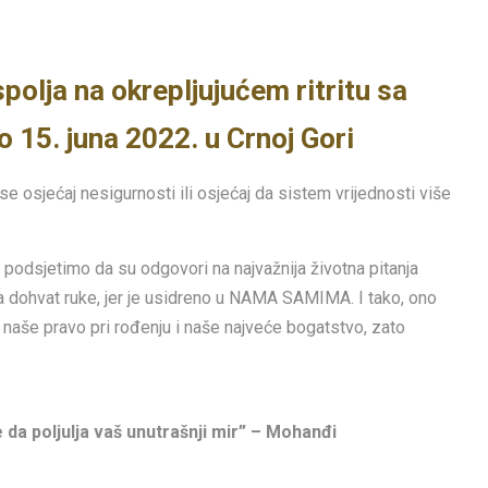
polja na okrepljujućem ritritu sa
 15. juna 2022. u Crnoj Gori
se osjećaj nesigurnosti ili osjećaj da sistem vrijednosti više
 podsjetimo da su odgovori na najvažnija životna pitanja
a dohvat ruke, jer je usidreno u NAMA SAMIMA. I tako, ono
e naše pravo pri rođenju i naše najveće bogatstvo, zato
da poljulja vaš unutrašnji mir” – Mohanđi