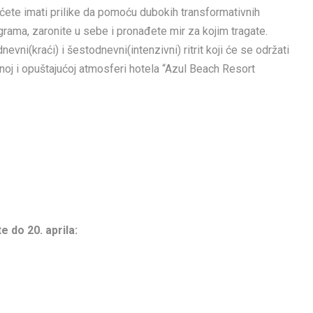
 ćete imati prilike da pomoću dubokih transformativnih
grama, zaronite u sebe i pronađete mir za kojim tragate.
evni(kraći) i šestodnevni(intenzivni) ritrit koji će se održati
tnoj i opuštajućoj atmosferi hotela “Azul Beach Resort
 do 20. aprila: