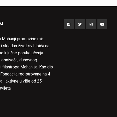
a
Facebook
Twitter
Instagram
YouTub
a Mohanji promoviše mir,
 i skladan život svih bića na
ao ključne poruke učenja
 osnivača, duhovnog
i filantropa Mohanjija. Kao dio
 Fondacija registrovane na 4
a i aktivne u više od 25
vijeta.