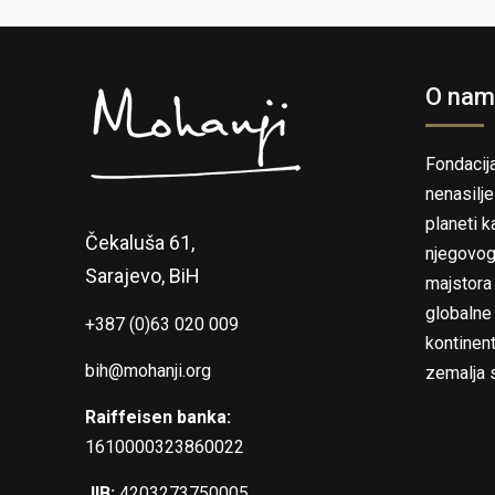
O nam
Fondacij
nenasilje
planeti k
Čekaluša 61,
njegovog
Sarajevo, BiH
majstora 
globalne
+387 (0)63 020 009
kontinent
bih@mohanji.org
zemalja s
Raiffeisen banka:
1610000323860022
JIB:
4203273750005