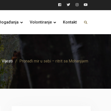
Facebook
Twitter
Instagram
YouTube
Događanja
Volontiranje
Kontakt
Vijesti
Pronađi mir u sebi – ritrit sa Mohanjijem