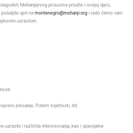
 blagodeti Mohanjijevog prisustva priušte i svojoj djeci,
pošaljite upit na
montenegro@mohanji.org
i rado ćemo vam
s njihovim uzrastom.
nosti
esno plesanje, Putem svjetlosti, itd.
zraste i različita interesovanja, kao i specijalne