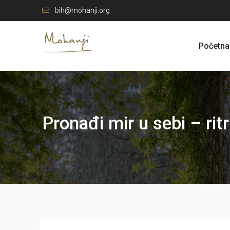
Skip
bih@mohanji.org
to
content
Početna
Pronađi mir u sebi – rit