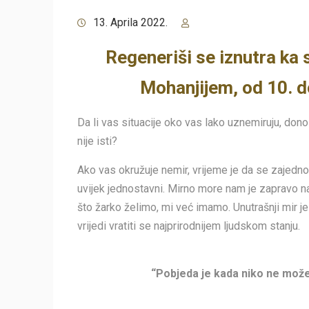
13. Aprila 2022.
Regeneriši se iznutra ka s
Mohanjijem, od 10. do
Da li vas situacije oko vas lako uznemiruju, dono
nije isti?
Ako vas okružuje nemir, vrijeme je da se zajedno
uvijek jednostavni. Mirno more nam je zapravo n
što žarko želimo, mi već imamo. Unutrašnji mir j
vrijedi vratiti se najprirodnijem ljudskom stanju.
“Pobjeda je kada niko ne može 