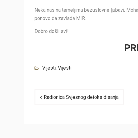
Neka nas na temeljima bezuslovne ljubavi, Moh
ponovo da zavlada MIR.
Dobro došli svi!
PR
Vijesti
,
Vijesti
Navigacija
Radionica Svjesnog detoks disanja
članaka