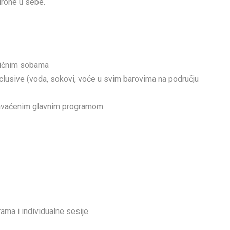
 urone u sebe.
odičnim sobama
nclusive (voda, sokovi, voće u svim barovima na području
uhvaćenim glavnim programom.
rama i individualne sesije.