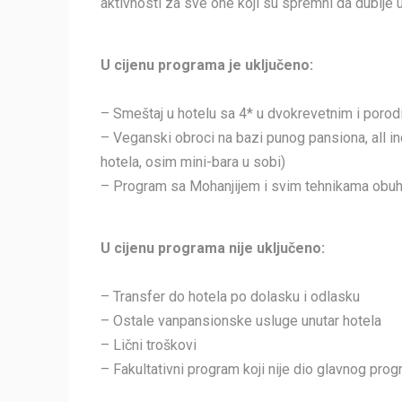
aktivnosti za sve one koji su spremni da dublje
U cijenu programa je uključeno:
– Smeštaj u hotelu sa 4* u dvokrevetnim i por
– Veganski obroci na bazi punog pansiona, all i
hotela, osim mini-bara u sobi)
– Program sa Mohanjijem i svim tehnikama ob
U cijenu programa nije uključeno:
– Transfer do hotela po dolasku i odlasku
– Ostale vanpansionske usluge unutar hotela
– Lični troškovi
– Fakultativni program koji nije dio glavnog prog