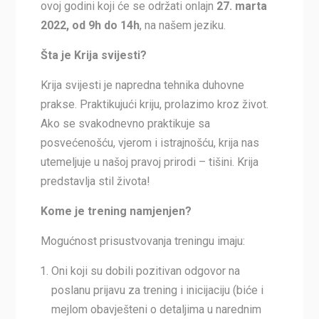
ovoj godini koji će se održati onlajn
27. marta
2022, od 9h do 14h
, na našem jeziku.
Šta je Krija svijesti?
Krija svijesti je napredna tehnika duhovne
prakse. Praktikujući kriju, prolazimo kroz život.
Ako se svakodnevno praktikuje sa
posvećenošću, vjerom i istrajnošću, krija nas
utemeljuje u našoj pravoj prirodi – tišini. Krija
predstavlja stil života!
Kome je trening namjenjen?
Mogućnost prisustvovanja treningu imaju:
Oni koji su dobili pozitivan odgovor na
poslanu prijavu za trening i inicijaciju (biće i
mejlom obavješteni o detaljima u narednim