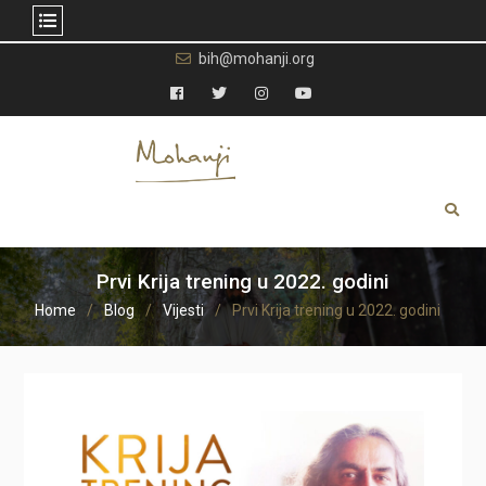
Skip
bih@mohanji.org
to
content
Facebook
Twitter
Instagram
YouTube
Prvi Krija trening u 2022. godini
Home
Blog
Vijesti
Prvi Krija trening u 2022. godini