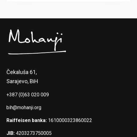
Čekaluša 61,
Sarajevo, BiH
+387 (0)63 020 009
bih@mohanji.org
Raiffeisen banka:
1610000323860022
JIB:
4203273750005