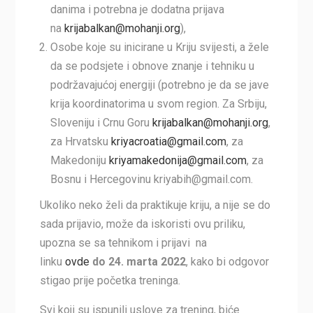
danima i potrebna je dodatna prijava
na
krijabalkan@mohanji.org
),
Osobe koje su inicirane u Kriju svijesti, a žele
da se podsjete i obnove znanje i tehniku u
podržavajućoj energiji (potrebno je da se jave
krija koordinatorima u svom region. Za Srbiju,
Sloveniju i Crnu Goru
krijabalkan@mohanji.org
,
za Hrvatsku
kriyacroatia@gmail.com
, za
Makedoniju
kriyamakedonija@gmail.com
, za
Bosnu i Hercegovinu kriyabih@gmail.com.
Ukoliko neko želi da praktikuje kriju, a nije se do
sada prijavio, može da iskoristi ovu priliku,
upozna se sa tehnikom i prijavi na
linku
ovde
do 24. marta 2022
, kako bi odgovor
stigao prije početka treninga.
Svi koji su ispunili uslove za trening, biće