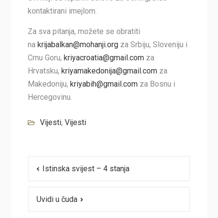
kontaktirani imejlom.
Za sva pitanja, možete se obratiti
na
krijabalkan@mohanji.org
za Srbiju, Sloveniju i
Crnu Goru,
kriyacroatia@gmail.com
za
Hrvatsku,
kriyamakedonija@gmail.com
za
Makedoniju,
kriyabih@gmail.com
za Bosnu i
Hercegovinu.
Vijesti
,
Vijesti
Navigacija
Istinska svijest – 4 stanja
članaka
Uvidi u čuda